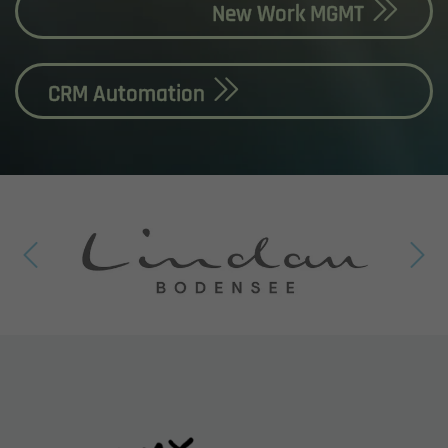
New Work MGMT
CRM Automation
Bild
Einleitung