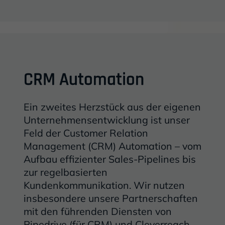
Ende des überlappenden Inhaltsblocks
CRM Automation
Intro:
Ein zweites Herzstück aus der eigenen
Unternehmensentwicklung ist unser
Feld der Customer Relation
Management (CRM) Automation – vom
Aufbau effizienter Sales-Pipelines bis
zur regelbasierten
Kundenkommunikation. Wir nutzen
insbesondere unsere Partnerschaften
mit den führenden Diensten von
Pipedrive (für CRM) und Cleverreach