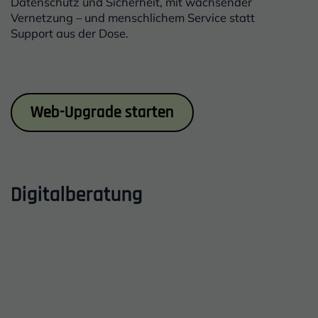
Datenschutz und Sicherheit, mit wachsender
Vernetzung – und menschlichem Service statt
Support aus der Dose.
Inhalt
Web-Upgrade starten
Digitalberatung
Einleitung