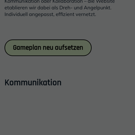
Kommunikation oder Kollaboration – die Website
etablieren wir dabei als Dreh- und Angelpunkt.
Individuell angepasst, effizient vernetzt.
Inhalt
Gameplan neu aufsetzen
Kommunikation
Einleitung