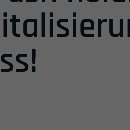
italisier
ss!