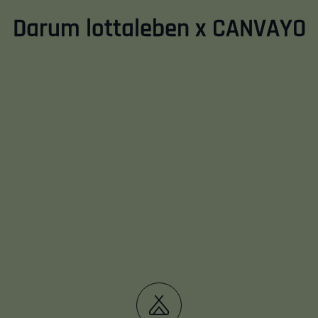
Darum lottaleben x CANVAYO
Einleitung
Abschnitt für Icons und Features