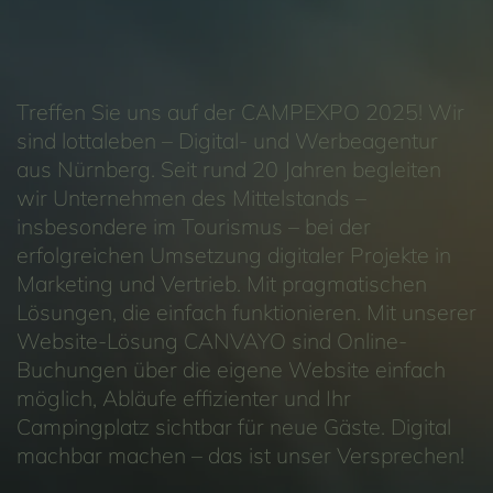
Treffen Sie uns auf der CAMPEXPO 2025! Wir
sind lottaleben – Digital- und Werbeagentur
aus Nürnberg. Seit rund 20 Jahren begleiten
wir Unternehmen des Mittelstands –
insbesondere im Tourismus – bei der
erfolgreichen Umsetzung digitaler Projekte in
Marketing und Vertrieb. Mit pragmatischen
Lösungen, die einfach funktionieren. Mit unserer
Website-Lösung CANVAYO sind Online-
Buchungen über die eigene Website einfach
möglich, Abläufe effizienter und Ihr
Campingplatz sichtbar für neue Gäste. Digital
machbar machen – das ist unser Versprechen!