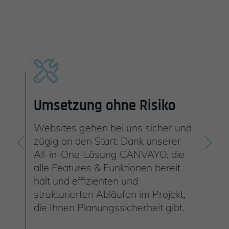
Umsetzung ohne Risiko
Ei
line
Websites gehen bei uns sicher und
Sie
zügig an den Start: Dank unserer
Cam
r
All-in-One-Lösung CANVAYO, die
Too
nd
alle Features & Funktionen bereit
wir
amit
hält und effizienten und
Rah
strukturierten Abläufen im Projekt,
Abs
die Ihnen Planungssicherheit gibt.
ein
neu