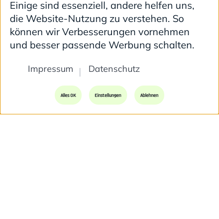
Kontakt
Einige sind essenziell, andere helfen uns,
die Website-Nutzung zu verstehen. So
LottaLeben Media GmbH
können wir Verbesserungen vornehmen
Werbeagentur | Internetagentur
und besser passende Werbung schalten.
Obermaierstr. 7
90408 Nürnberg
Impressum
Datenschutz
Telefon:
0911 30862300
Alles OK
Einstellungen
Ablehnen
E-Mail:
kontakt@lottaleben.de
Nac
Quicklinks
NEU: AI Deep Check für Brand & SEO
Webentwicklung
Kommunikation
Digitalberatung