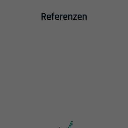
Inhalt
Referenzen
Einleitung