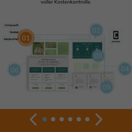
voller Kostenkontrolle.
02
01
03
04
06
05